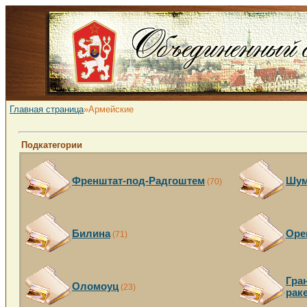
Главная страница
»Армейские
Подкатегории
Френштат-под-Радгоштем
Шум
(70)
Билина
Оре
(71)
Гра
Оломоуц
(23)
рак