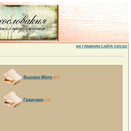
НА ГЛАВНУЮ САЙТА CGV.SU
Высоке Мито
(83)
Градчане
(16)