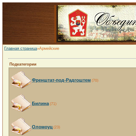
Главная страница
»Армейские
Подкатегории
Френштат-под-Радгоштем
(70)
Билина
(71)
Оломоуц
(23)