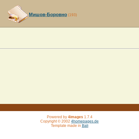
Мишов-Боровно
(193)
Powered by
4images
1.7.4
Copyright © 2002
4homepages.de
Template made in
Bali