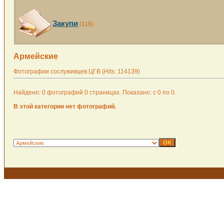
Закупи
(116)
Армейские
Фотографии сослуживцев ЦГВ (Hits: 114139)
Найдено: 0 фотографий 0 страницах. Показано: с 0 по 0.
В этой категории нет фотографий.