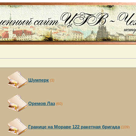
Шумперк
(3)
Оремов Лаз
(60)
Границе на Мораве 122 ракетная бригада
(109)