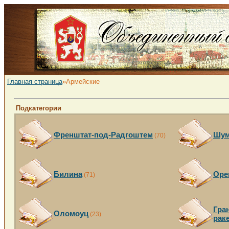
Главная страница
»Армейские
Подкатегории
Френштат-под-Радгоштем
Шум
(70)
Билина
Оре
(71)
Гра
Оломоуц
(23)
рак