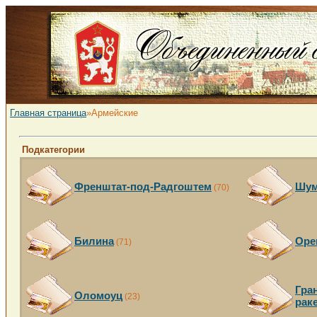
Главная страница
»Армейские
Подкатегории
Френштат-под-Радгоштем
Шум
(70)
Билина
Оре
(71)
Гра
Оломоуц
(23)
рак