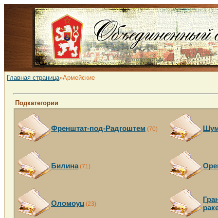
Главная страница
»Армейские
Подкатегории
Френштат-под-Радгоштем
Шум
(70)
Билина
Оре
(71)
Гра
Оломоуц
(23)
рак