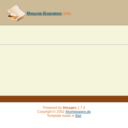
Мишов-Боровно
(193)
Powered by
4images
1.7.4
Copyright © 2002
4homepages.de
Template made in
Bali