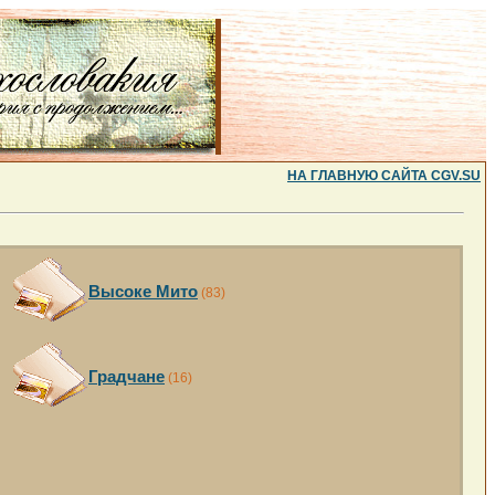
НА ГЛАВНУЮ САЙТА CGV.SU
Высоке Мито
(83)
Градчане
(16)