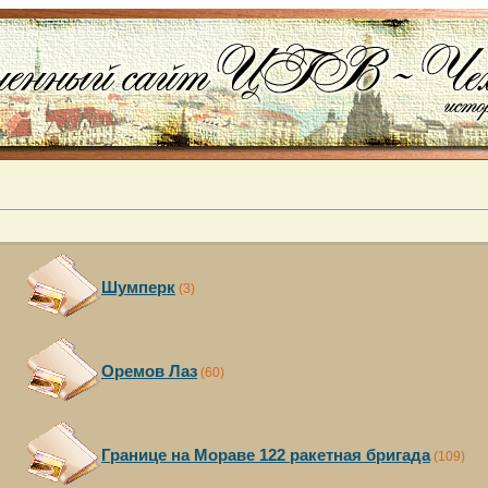
Шумперк
(3)
Оремов Лаз
(60)
Границе на Мораве 122 ракетная бригада
(109)