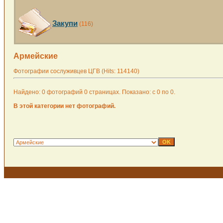
Закупи
(116)
Армейские
Фотографии сослуживцев ЦГВ (Hits: 114140)
Найдено: 0 фотографий 0 страницах. Показано: с 0 по 0.
В этой категории нет фотографий.