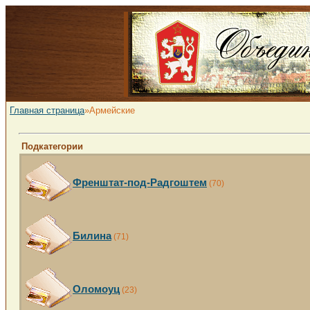
Главная страница
»Армейские
Подкатегории
Френштат-под-Радгоштем
(70)
Билина
(71)
Оломоуц
(23)