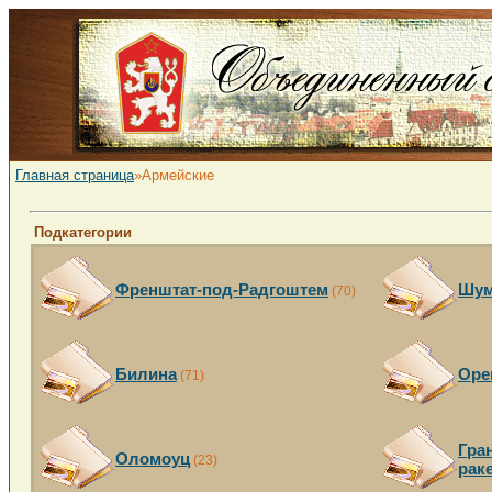
Главная страница
»Армейские
Подкатегории
Френштат-под-Радгоштем
Шум
(70)
Билина
Оре
(71)
Гра
Оломоуц
(23)
рак