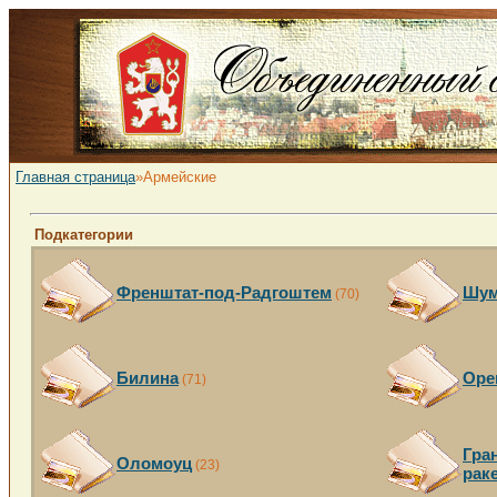
Главная страница
»Армейские
Подкатегории
Френштат-под-Радгоштем
Шум
(70)
Билина
Оре
(71)
Гра
Оломоуц
(23)
рак