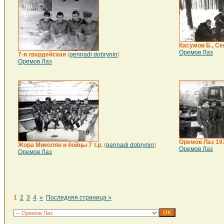
Касумов Б., С
Оремов Лаз
7-я гвардейская
(
gennadi dobrynin
)
Оремов Лаз
Оремов Лаз 197
Жора Миколян и бойцы 7 т.р.
(
gennadi dobrynin
)
Оремов Лаз
Оремов Лаз
1
2
3
4
»
Последняя страница »