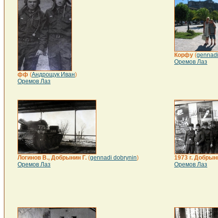
Корфу
(
gennadi
Оремов Лаз
фф
(
Андрощук Иван
)
Оремов Лаз
Логинов В., Добрынин Г.
(
gennadi dobrynin
)
1973 г. Добрын
Оремов Лаз
Оремов Лаз