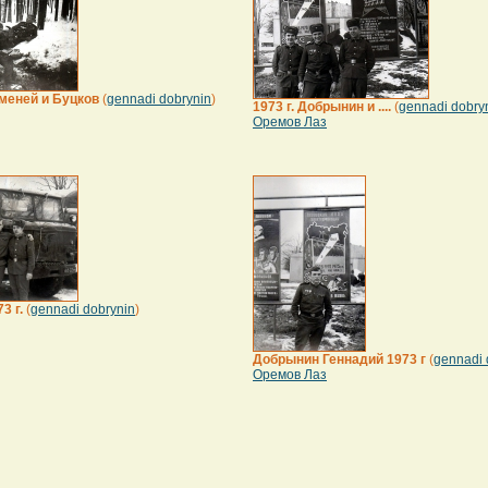
еменей и Буцков
(
gennadi dobrynin
)
1973 г. Добрынин и ....
(
gennadi dobry
Оремов Лаз
3 г.
(
gennadi dobrynin
)
Добрынин Геннадий 1973 г
(
gennadi 
Оремов Лаз