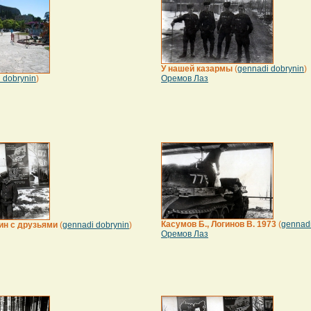
У нашей казармы
(
gennadi dobrynin
)
 dobrynin
)
Оремов Лаз
Касумов Б., Логинов В. 1973
(
gennadi
ин с друзьями
(
gennadi dobrynin
)
Оремов Лаз