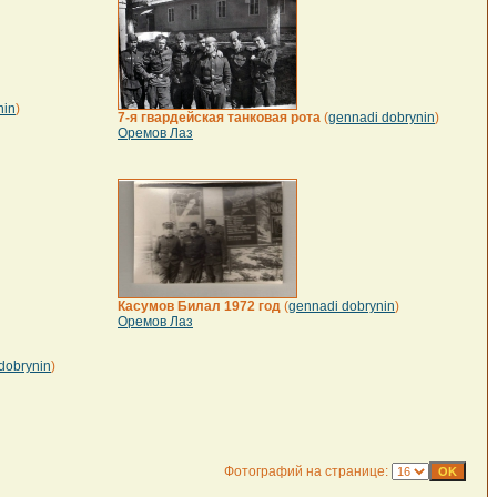
nin
)
7-я гвардейская танковая рота
(
gennadi dobrynin
)
Оремов Лаз
Касумов Билал 1972 год
(
gennadi dobrynin
)
Оремов Лаз
dobrynin
)
Фотографий на странице: