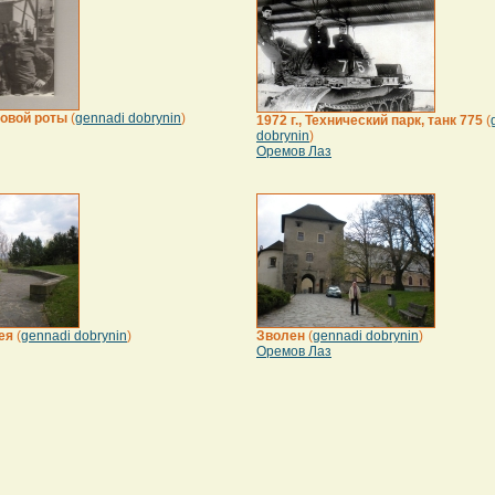
ковой роты
(
gennadi dobrynin
)
1972 г., Технический парк, танк 775
(
dobrynin
)
Оремов Лаз
ея
(
gennadi dobrynin
)
Зволен
(
gennadi dobrynin
)
Оремов Лаз