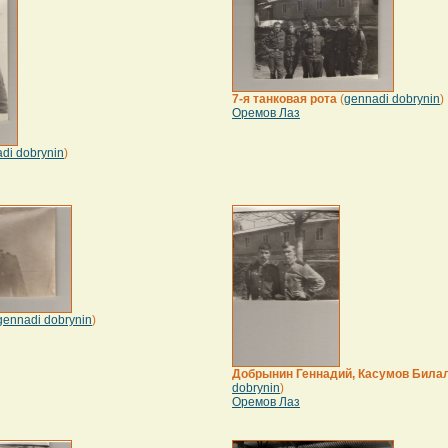
7-я танковая рота
(
gennadi dobrynin
)
Оремов Лаз
di dobrynin
)
gennadi dobrynin
)
Добрынин Геннадий, Касумов Била
dobrynin
)
Оремов Лаз