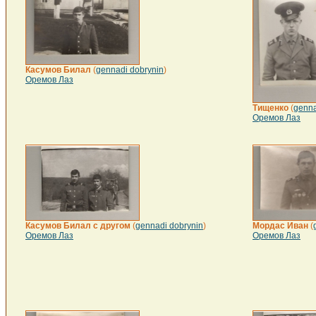
Касумов Билал
(
gennadi dobrynin
)
Оремов Лаз
Тищенко
(
genna
Оремов Лаз
Касумов Билал с другом
(
gennadi dobrynin
)
Мордас Иван
(
Оремов Лаз
Оремов Лаз