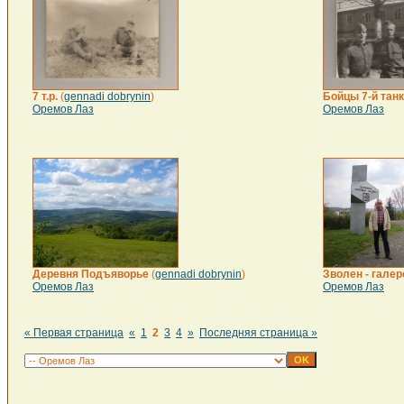
7 т.р.
(
gennadi dobrynin
)
Бойцы 7-й тан
Оремов Лаз
Оремов Лаз
Деревня Подъяворье
(
gennadi dobrynin
)
Зволен - галер
Оремов Лаз
Оремов Лаз
« Первая страница
«
1
2
3
4
»
Последняя страница »