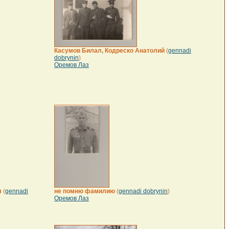
Касумов Билал, Кодреско Анатолий
(
gennadi
dobrynin
)
Оремов Лаз
л
(
gennadi
не помню фамилию
(
gennadi dobrynin
)
Оремов Лаз