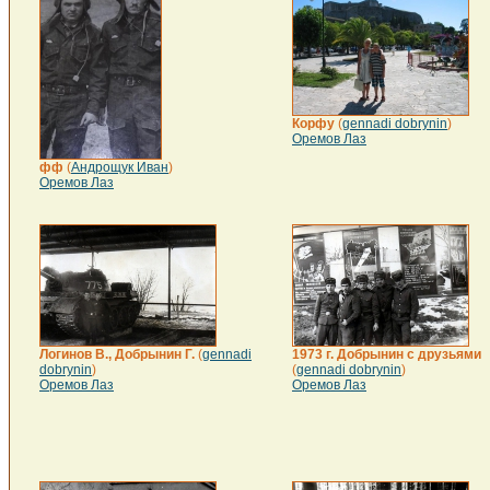
Корфу
(
gennadi dobrynin
)
Оремов Лаз
фф
(
Андрощук Иван
)
Оремов Лаз
Логинов В., Добрынин Г.
(
gennadi
1973 г. Добрынин с друзьями
dobrynin
)
(
gennadi dobrynin
)
Оремов Лаз
Оремов Лаз