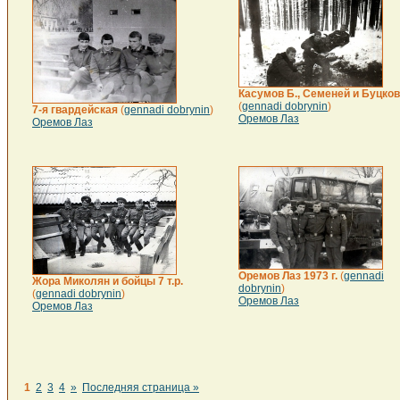
Касумов Б., Семеней и Буцков
(
gennadi dobrynin
)
7-я гвардейская
(
gennadi dobrynin
)
Оремов Лаз
Оремов Лаз
Оремов Лаз 1973 г.
(
gennadi
Жора Миколян и бойцы 7 т.р.
dobrynin
)
(
gennadi dobrynin
)
Оремов Лаз
Оремов Лаз
1
2
3
4
»
Последняя страница »