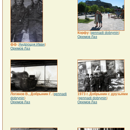
Корфу
(
gennadi dobrynin
)
Оремов Лаз
фф
(
Андрощук Иван
)
Оремов Лаз
Логинов В., Добрынин Г.
(
gennadi
1973 г. Добрынин с друзьями
dobrynin
)
(
gennadi dobrynin
)
Оремов Лаз
Оремов Лаз