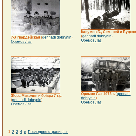
Касумов Б., Семеней и Буцков
(
gennadi dobrynin
)
7-я гвардейская
(
gennadi dobrynin
)
Оремов Лаз
Оремов Лаз
Оремов Лаз 1973 г.
(
gennadi
Жора Миколян и бойцы 7 т.р.
dobrynin
)
(
gennadi dobrynin
)
Оремов Лаз
Оремов Лаз
1
2
3
4
»
Последняя страница »