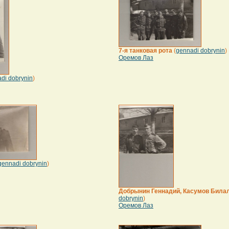
7-я танковая рота
(
gennadi dobrynin
)
Оремов Лаз
di dobrynin
)
gennadi dobrynin
)
Добрынин Геннадий, Касумов Била
dobrynin
)
Оремов Лаз