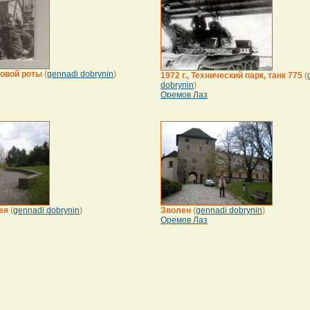
ковой роты
(
gennadi dobrynin
)
1972 г., Технический парк, танк 775
(
dobrynin
)
Оремов Лаз
ея
(
gennadi dobrynin
)
Зволен
(
gennadi dobrynin
)
Оремов Лаз