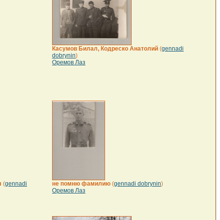
Касумов Билал, Кодреско Анатолий
(
gennadi
dobrynin
)
Оремов Лаз
л
(
gennadi
не помню фамилию
(
gennadi dobrynin
)
Оремов Лаз