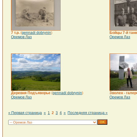
7 т.р.
(
gennadi dobrynin
)
Бойцы 7-й тан
Оремов Лаз
Оремов Лаз
Деревня Подъяворье
(
gennadi dobrynin
)
Зволен - галер
Оремов Лаз
Оремов Лаз
« Первая страница
«
1
2
3
4
»
Последняя страница »