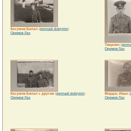
Касумов Билал
(
gennadi dobrynin
)
Оремов Лаз
Тищенко
(
genna
Оремов Лаз
Касумов Билал с другом
(
gennadi dobrynin
)
Мордас Иван
(
Оремов Лаз
Оремов Лаз