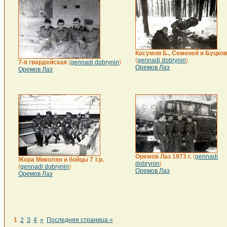
Касумов Б., Семеней и Буцков
(
gennadi dobrynin
)
7-я гвардейская
(
gennadi dobrynin
)
Оремов Лаз
Оремов Лаз
Оремов Лаз 1973 г.
(
gennadi
Жора Миколян и бойцы 7 т.р.
dobrynin
)
(
gennadi dobrynin
)
Оремов Лаз
Оремов Лаз
1
2
3
4
»
Последняя страница »