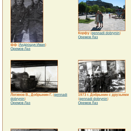
Корфу
(
gennadi dobrynin
)
Оремов Лаз
фф
(
Андрощук Иван
)
Оремов Лаз
Логинов В., Добрынин Г.
(
gennadi
1973 г. Добрынин с друзьями
dobrynin
)
(
gennadi dobrynin
)
Оремов Лаз
Оремов Лаз