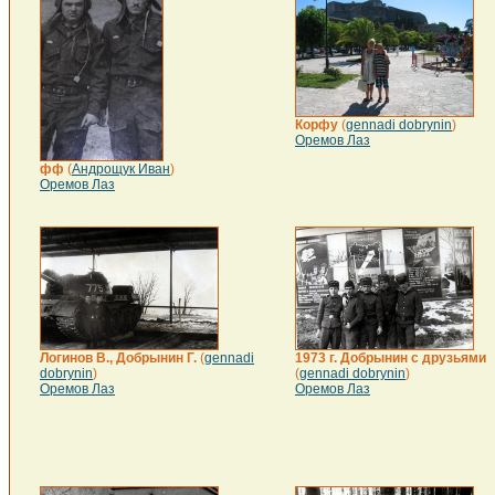
Корфу
(
gennadi dobrynin
)
Оремов Лаз
фф
(
Андрощук Иван
)
Оремов Лаз
Логинов В., Добрынин Г.
(
gennadi
1973 г. Добрынин с друзьями
dobrynin
)
(
gennadi dobrynin
)
Оремов Лаз
Оремов Лаз