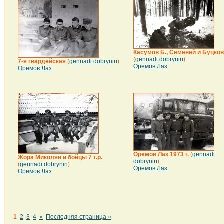
Касумов Б., Семеней и Буцков
(
gennadi dobrynin
)
7-я гвардейская
(
gennadi dobrynin
)
Оремов Лаз
Оремов Лаз
Оремов Лаз 1973 г.
(
gennadi
Жора Миколян и бойцы 7 т.р.
dobrynin
)
(
gennadi dobrynin
)
Оремов Лаз
Оремов Лаз
1
2
3
4
»
Последняя страница »