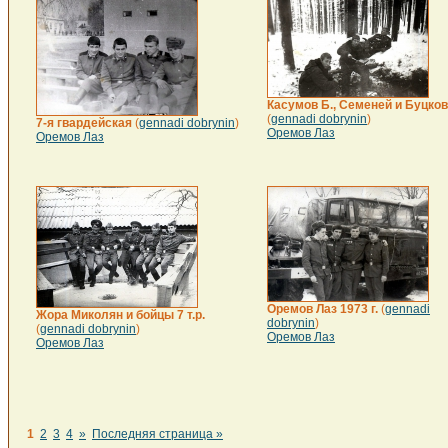
Касумов Б., Семеней и Буцков
(
gennadi dobrynin
)
7-я гвардейская
(
gennadi dobrynin
)
Оремов Лаз
Оремов Лаз
Оремов Лаз 1973 г.
(
gennadi
Жора Миколян и бойцы 7 т.р.
dobrynin
)
(
gennadi dobrynin
)
Оремов Лаз
Оремов Лаз
1
2
3
4
»
Последняя страница »