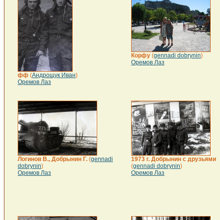
Корфу
(
gennadi dobrynin
)
Оремов Лаз
фф
(
Андрощук Иван
)
Оремов Лаз
Логинов В., Добрынин Г.
(
gennadi
1973 г. Добрынин с друзьями
dobrynin
)
(
gennadi dobrynin
)
Оремов Лаз
Оремов Лаз