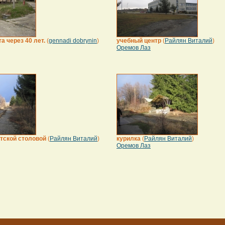
 через 40 лет.
(
gennadi dobrynin
)
учебный центр
(
Райлян Виталий
)
Оремов Лаз
атской столовой
(
Райлян Виталий
)
курилка
(
Райлян Виталий
)
Оремов Лаз