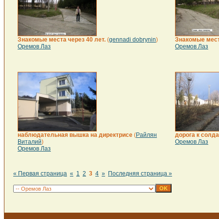
Знакомые места через 40 лет.
(
gennadi dobrynin
)
Знакомые места
Оремов Лаз
Оремов Лаз
наблюдательная вышка на директрисе
(
Райлян
дорога к солд
Виталий
)
Оремов Лаз
Оремов Лаз
« Первая страница
«
1
2
3
4
»
Последняя страница »