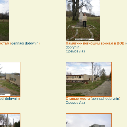
истам
(
gennadi dobrynin
)
Памятник погибшим воинам в ВОВ
(
dobrynin
)
Оремов Лаз
di dobrynin
)
Старые места
(
gennadi dobrynin
)
Оремов Лаз