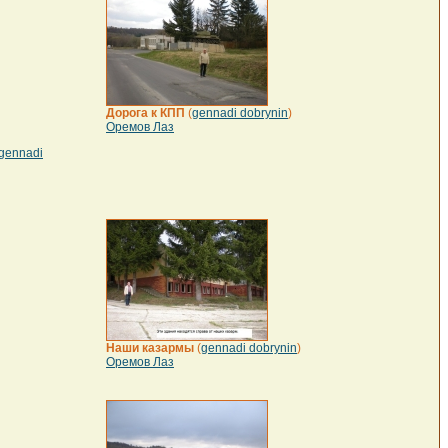
Дорога к КПП
(
gennadi dobrynin
)
Оремов Лаз
gennadi
Наши казармы
(
gennadi dobrynin
)
Оремов Лаз