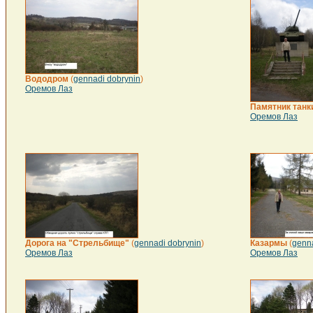
Вододром
(
gennadi dobrynin
)
Оремов Лаз
Памятник танк
Оремов Лаз
Дорога на "Стрельбище"
(
gennadi dobrynin
)
Казармы
(
genna
Оремов Лаз
Оремов Лаз