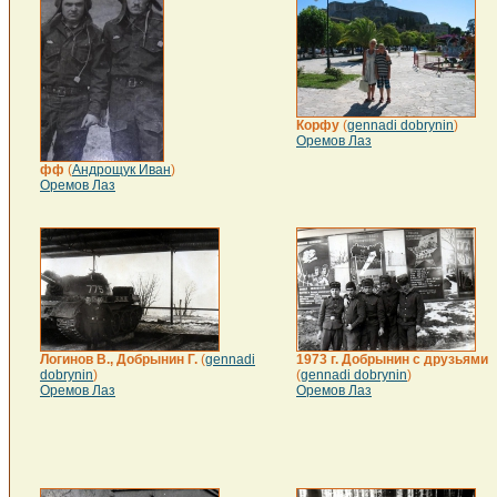
Корфу
(
gennadi dobrynin
)
Оремов Лаз
фф
(
Андрощук Иван
)
Оремов Лаз
Логинов В., Добрынин Г.
(
gennadi
1973 г. Добрынин с друзьями
dobrynin
)
(
gennadi dobrynin
)
Оремов Лаз
Оремов Лаз