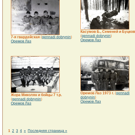
Касумов Б., Семеней и Буцков
(
gennadi dobrynin
)
7-я гвардейская
(
gennadi dobrynin
)
Оремов Лаз
Оремов Лаз
Оремов Лаз 1973 г.
(
gennadi
Жора Миколян и бойцы 7 т.р.
dobrynin
)
(
gennadi dobrynin
)
Оремов Лаз
Оремов Лаз
1
2
3
4
»
Последняя страница »