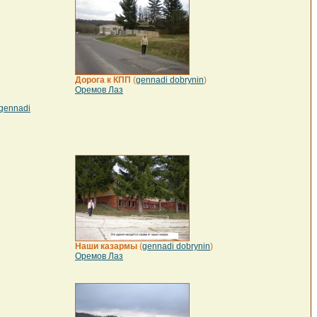
Дорога к КПП
(
gennadi dobrynin
)
Оремов Лаз
gennadi
Наши казармы
(
gennadi dobrynin
)
Оремов Лаз