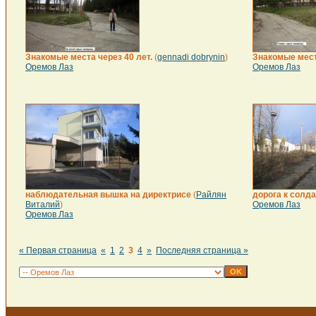
Знакомые места через 40 лет.
(
gennadi dobrynin
)
Знакомые места
Оремов Лаз
Оремов Лаз
наблюдательная вышка на директрисе
(
Райлян
дорога к солд
Виталий
)
Оремов Лаз
Оремов Лаз
« Первая страница
«
1
2
3
4
»
Последняя страница »