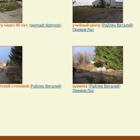
 через 40 лет.
(
gennadi dobrynin
)
учебный центр
(
Райлян Виталий
)
Оремов Лаз
атской столовой
(
Райлян Виталий
)
курилка
(
Райлян Виталий
)
Оремов Лаз