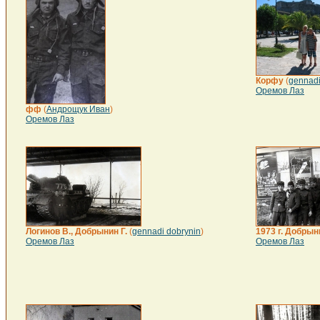
Корфу
(
gennadi
Оремов Лаз
фф
(
Андрощук Иван
)
Оремов Лаз
Логинов В., Добрынин Г.
(
gennadi dobrynin
)
1973 г. Добрын
Оремов Лаз
Оремов Лаз