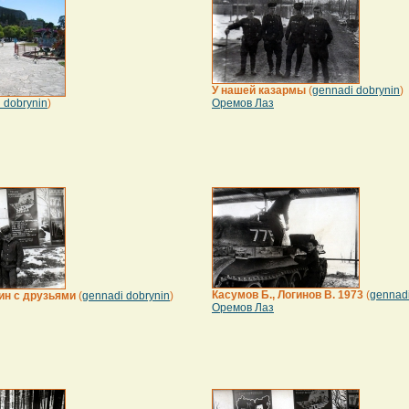
У нашей казармы
(
gennadi dobrynin
)
 dobrynin
)
Оремов Лаз
Касумов Б., Логинов В. 1973
(
gennadi
ин с друзьями
(
gennadi dobrynin
)
Оремов Лаз