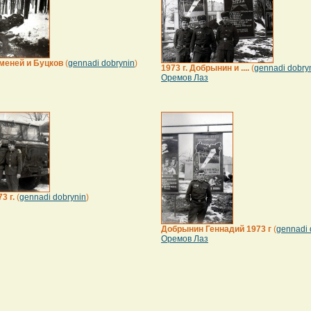
еменей и Буцков
(
gennadi dobrynin
)
1973 г. Добрынин и ....
(
gennadi dobry
Оремов Лаз
3 г.
(
gennadi dobrynin
)
Добрынин Геннадий 1973 г
(
gennadi 
Оремов Лаз