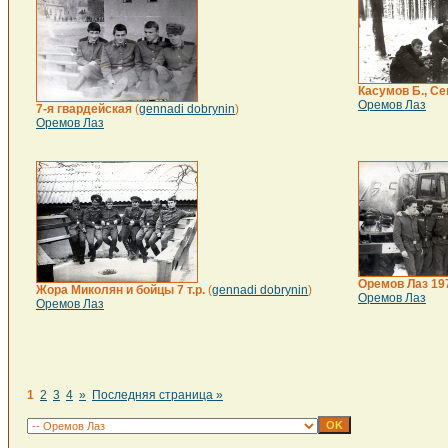
Касумов Б., С
Оремов Лаз
7-я гвардейская
(
gennadi dobrynin
)
Оремов Лаз
Оремов Лаз 197
Жора Миколян и бойцы 7 т.р.
(
gennadi dobrynin
)
Оремов Лаз
Оремов Лаз
1
2
3
4
»
Последняя страница »