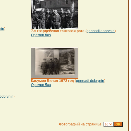
nin
)
7-я гвардейская танковая рота
(
gennadi dobrynin
)
Оремов Лаз
Касумов Билал 1972 год
(
gennadi dobrynin
)
Оремов Лаз
dobrynin
)
Фотографий на странице: