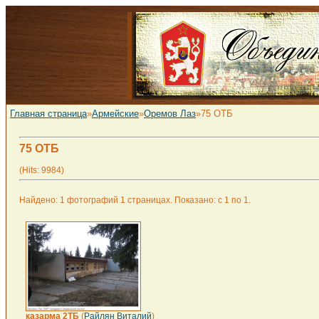
Главная страница
»
Армейские
»
Оремов Лаз
»75 ОТБ
75 ОТБ
(Hits: 9984)
Найдено: 1 фотографий 1 страницах. Показано: с 1 по 1.
казарма 2ТБ
(
Райлян Виталий
)