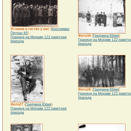
Устинов в гостях у нас
(
Контримас
Пятрас 65
)
Фото30
(
Гридчина Юлия
)
Границе на Мораве 122 ракетная
Границе на Мораве 122 ракетн
бригада
бригада
Фото26
(
Гридчина Юлия
)
Границе на Мораве 122 ракетн
бригада
Фото27
(
Гридчина Юлия
)
Границе на Мораве 122 ракетная
бригада