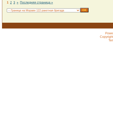
1
2
3
»
Последняя страница »
Powe
Copyrigh
Te