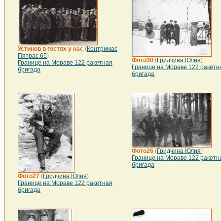
Устинов в гостях у нас
(
Контримас
Пятрас 65
)
Фото30
(
Гридчина Юлия
)
Границе на Мораве 122 ракетная
Границе на Мораве 122 ракетн
бригада
бригада
Фото26
(
Гридчина Юлия
)
Границе на Мораве 122 ракетн
бригада
Фото27
(
Гридчина Юлия
)
Границе на Мораве 122 ракетная
бригада