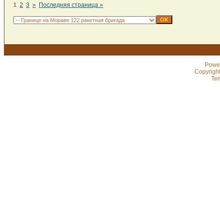
1
2
3
»
Последняя страница »
Powe
Copyrigh
Te