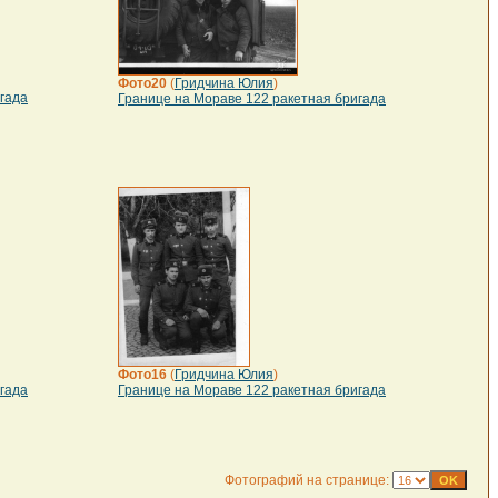
Фото20
(
Гридчина Юлия
)
гада
Границе на Мораве 122 ракетная бригада
Фото16
(
Гридчина Юлия
)
гада
Границе на Мораве 122 ракетная бригада
Фотографий на странице: