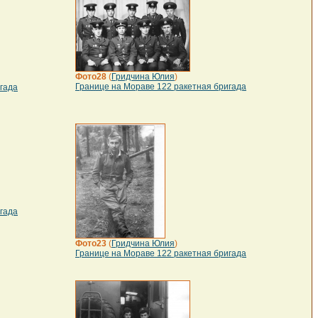
Фото28
(
Гридчина Юлия
)
Границе на Мораве 122 ракетная бригада
гада
гада
Фото23
(
Гридчина Юлия
)
Границе на Мораве 122 ракетная бригада