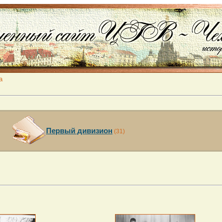
а
Первый дивизион
(31)