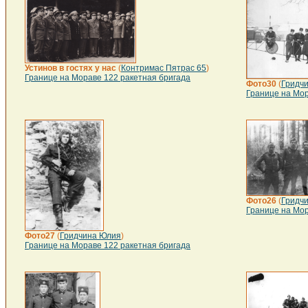
Устинов в гостях у нас
(
Контримас Пятрас 65
)
Границе на Мораве 122 ракетная бригада
Фото30
(
Гридч
Границе на Мор
Фото26
(
Гридч
Границе на Мор
Фото27
(
Гридчина Юлия
)
Границе на Мораве 122 ракетная бригада