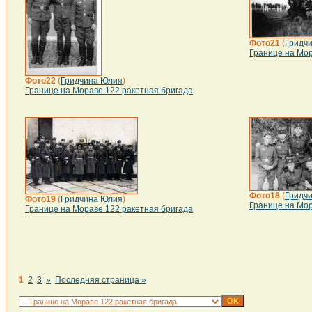
Фото21
(
Гридч
Границе на Мор
Фото22
(
Гридчина Юлия
)
Границе на Мораве 122 ракетная бригада
Фото18
(
Гридч
Фото19
(
Гридчина Юлия
)
Границе на Мор
Границе на Мораве 122 ракетная бригада
1
2
3
»
Последняя страница »