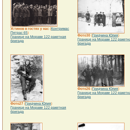
Устинов в гостях у нас
(
Контримас
Пятрас 65
)
Фото30
(
Гридчина Юлия
)
Границе на Мораве 122 ракетная
Границе на Мораве 122 ракетн
бригада
бригада
Фото26
(
Гридчина Юлия
)
Границе на Мораве 122 ракетн
бригада
Фото27
(
Гридчина Юлия
)
Границе на Мораве 122 ракетная
бригада