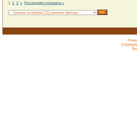
1
2
3
»
Последняя страница »
Powe
Copyrigh
Te