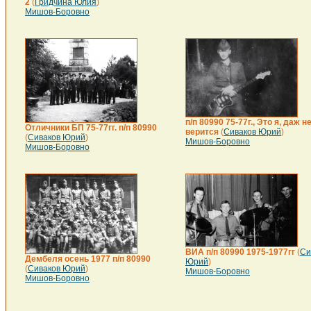
2
(
Гридчина Юлия
)
Мишов-Боровно
п/п 80990 75-77г., Это я, даж н
Отличники БП 75-77гг. п/п 80990
верится
(
Сиваков Юрий
)
(
Сиваков Юрий
)
Мишов-Боровно
Мишов-Боровно
ВИА п/п 80990 1975-1977гг
(
Си
Дембеля осень 1977 п/п 80990
Юрий
)
(
Сиваков Юрий
)
Мишов-Боровно
Мишов-Боровно