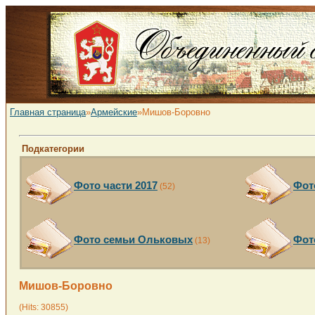
Главная страница
»
Армейские
»Мишов-Боровно
Подкатегории
Фото части 2017
Фот
(52)
Фото семьи Ольковых
Фот
(13)
Мишов-Боровно
(Hits: 30855)