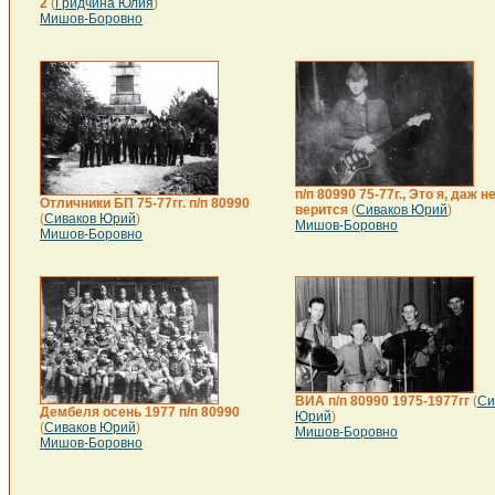
2
(
Гридчина Юлия
)
Мишов-Боровно
п/п 80990 75-77г., Это я, даж н
Отличники БП 75-77гг. п/п 80990
верится
(
Сиваков Юрий
)
(
Сиваков Юрий
)
Мишов-Боровно
Мишов-Боровно
ВИА п/п 80990 1975-1977гг
(
Си
Дембеля осень 1977 п/п 80990
Юрий
)
(
Сиваков Юрий
)
Мишов-Боровно
Мишов-Боровно