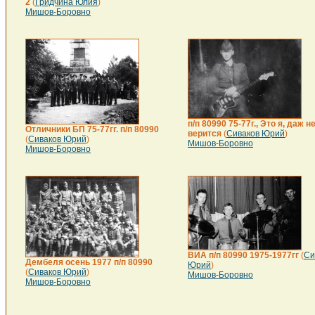
2
(
Гридчина Юлия
)
Мишов-Боровно
п/п 80990 75-77г., Это я, даж н
Отличники БП 75-77гг. п/п 80990
верится
(
Сиваков Юрий
)
(
Сиваков Юрий
)
Мишов-Боровно
Мишов-Боровно
ВИА п/п 80990 1975-1977гг
(
Си
Дембеля осень 1977 п/п 80990
Юрий
)
(
Сиваков Юрий
)
Мишов-Боровно
Мишов-Боровно