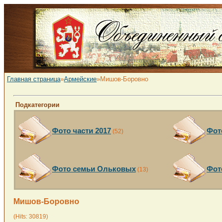
Главная страница
»
Армейские
»Мишов-Боровно
Подкатегории
Фото части 2017
Фот
(52)
Фото семьи Ольковых
Фот
(13)
Мишов-Боровно
(Hits: 30819)