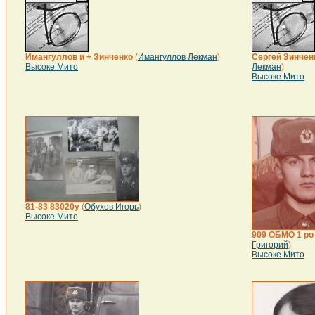
Имангуллов и + Зинченко
(
Имангуллов Лекман
)
Сергей Зинчен
Высоке Мито
Лекман
)
Высоке Мито
81-83 83020у
(
Обухов Игорь
)
Высоке Мито
909 ОБМО 1 ро
Григорий
)
Высоке Мито