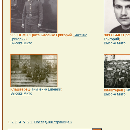
909 ОБМО 1 рота Басенко Григорий
(
Басенко
909 ОБМО 1 ро
Григорий
)
Григорий
)
Высоке Мито
Высоке Мито
Клаштерец
(
Тимченко Евгений
)
Клаштерец
(
Ти
Высоке Мито
Высоке Мито
1
2
3
4
5
6
»
Последняя страница »