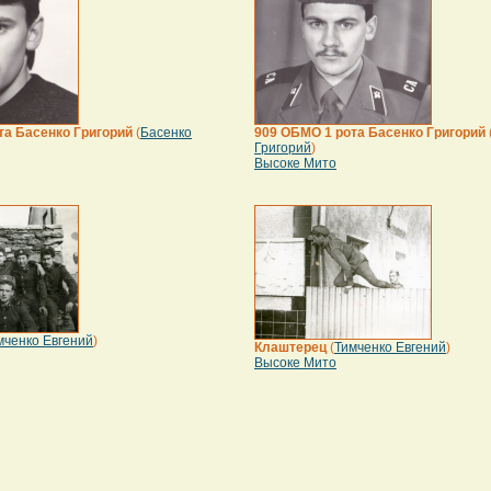
та Басенко Григорий
(
Басенко
909 ОБМО 1 рота Басенко Григорий
Григорий
)
Высоке Мито
мченко Евгений
)
Клаштерец
(
Тимченко Евгений
)
Высоке Мито