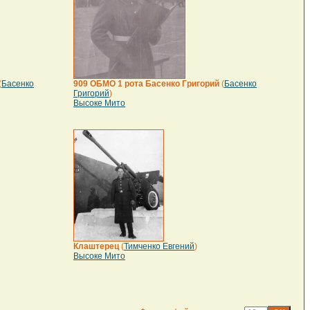
(
Басенко
909 ОБМО 1 рота Басенко Григорий
(
Басенко
Григорий
)
Высоке Мито
Клаштерец
(
Тимченко Евгений
)
Высоке Мито