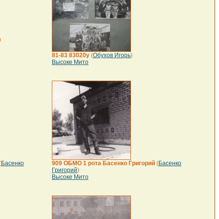
)
81-83 83020у
(
Обухов Игорь
)
Высоке Мито
(
Басенко
909 ОБМО 1 рота Басенко Григорий
(
Басенко
Григорий
)
Высоке Мито