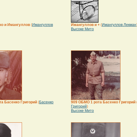
ко и Имангуллов
(
Имангуллов
Имангуллов и +
(
Имангуллов Лекман
Высоке Мито
та Басенко Григорий
(
Басенко
909 ОБМО 1 рота Басенко Григорий
Григорий
)
Высоке Мито