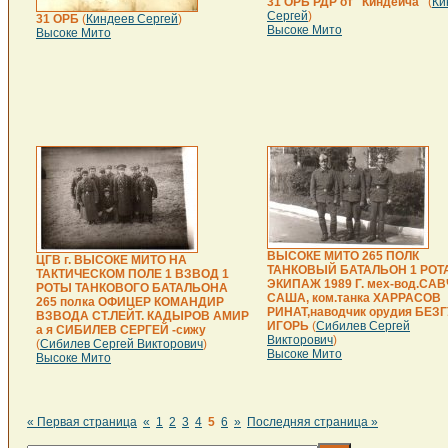
31 ОРБ РДР от "Киндеича"
(
Ки
Сергей
)
31 ОРБ
(
Киндеев Сергей
)
Высоке Мито
Высоке Мито
ВЫСОКЕ МИТО 265 ПОЛК
ЦГВ г. ВЫСОКЕ МИТО НА
ТАНКОВЫЙ БАТАЛЬОН 1 РОТА
ТАКТИЧЕСКОМ ПОЛЕ 1 ВЗВОД 1
ЭКИПАЖ 1989 Г. мех-вод.САВ
РОТЫ ТАНКОВОГО БАТАЛЬОНА
САША, ком.танка ХАРРАСОВ
265 полка ОФИЦЕР КОМАНДИР
РИНАТ,наводчик орудия БЕЗ
ВЗВОДА СТ.ЛЕЙТ. КАДЫРОВ АМИР
ИГОРЬ
(
Сибилев Сергей
а я СИБИЛЕВ СЕРГЕЙ -сижу
Викторович
)
(
Сибилев Сергей Викторович
)
Высоке Мито
Высоке Мито
« Первая страница
«
1
2
3
4
5
6
»
Последняя страница »