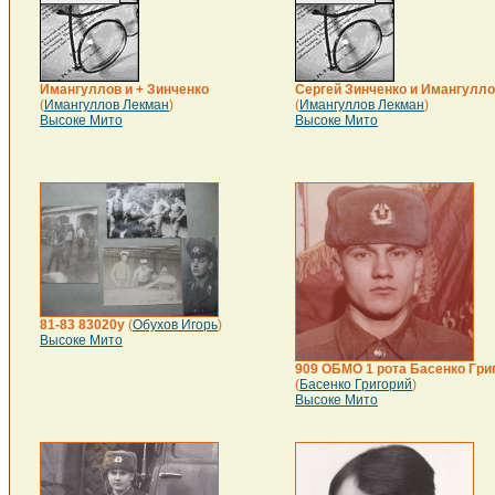
Имангуллов и + Зинченко
Сергей Зинченко и Имангулл
(
Имангуллов Лекман
)
(
Имангуллов Лекман
)
Высоке Мито
Высоке Мито
81-83 83020у
(
Обухов Игорь
)
Высоке Мито
909 ОБМО 1 рота Басенко Гри
(
Басенко Григорий
)
Высоке Мито