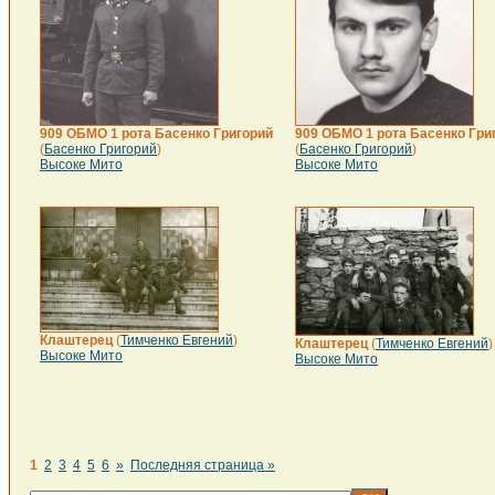
909 ОБМО 1 рота Басенко Григорий
909 ОБМО 1 рота Басенко Гри
(
Басенко Григорий
)
(
Басенко Григорий
)
Высоке Мито
Высоке Мито
Клаштерец
(
Тимченко Евгений
)
Клаштерец
(
Тимченко Евгений
)
Высоке Мито
Высоке Мито
1
2
3
4
5
6
»
Последняя страница »