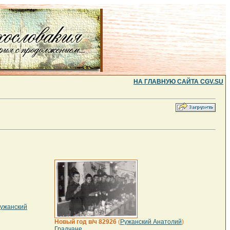
НА ГЛАВНУЮ САЙТА CGV.SU
ужанский
Новый год в/ч 82926
(
Ружанский Анатолий
)
Градчане