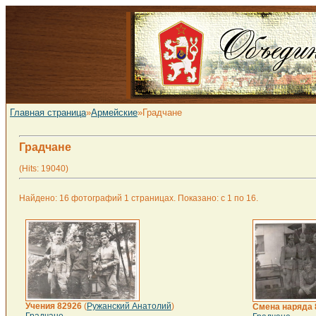
Главная страница
»
Армейские
»Градчане
Градчане
(Hits: 19040)
Найдено: 16 фотографий 1 страницах. Показано: с 1 по 16.
Учения 82926
(
Ружанский Анатолий
)
Смена наряда 