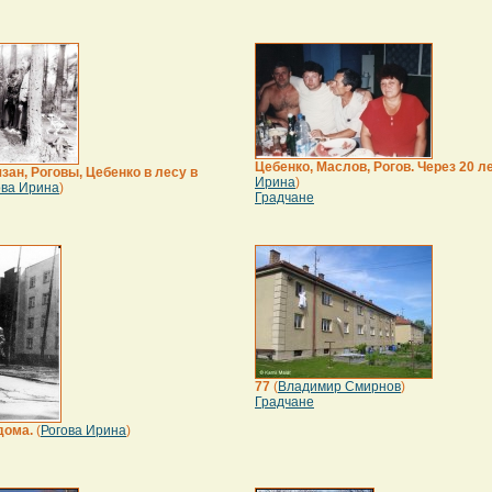
Цебенко, Маслов, Рогов. Через 20 ле
ан, Роговы, Цебенко в лесу в
Ирина
)
ова Ирина
)
Градчане
77
(
Владимир Смирнов
)
Градчане
дома.
(
Рогова Ирина
)