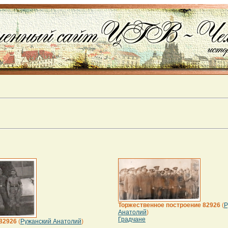
Торжественное построение 82926
(
Р
Анатолий
)
Градчане
82926
(
Ружанский Анатолий
)