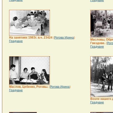
Градчане
Градчане
На занятиях 1983г. в.ч. 23424
(
Рогова Ирина
)
Масловы, Обряз
Градчане
Гвездове.
(
Рог
Градчане
Маслов, Цебенко, Роговы.
(
Рогова Ирина
)
Градчане
Возле нашего 
Градчане