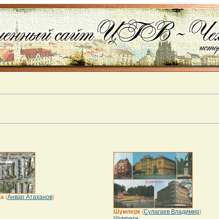
ка
(
Анвар Атаханов
)
Шумперк
(
Сулагаев Владимир
)
Шумперк