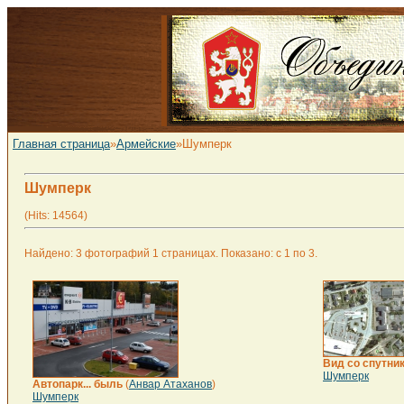
Главная страница
»
Армейские
»Шумперк
Шумперк
(Hits: 14564)
Найдено: 3 фотографий 1 страницах. Показано: с 1 по 3.
Вид со спутни
Шумперк
Автопарк... быль
(
Анвар Атаханов
)
Шумперк