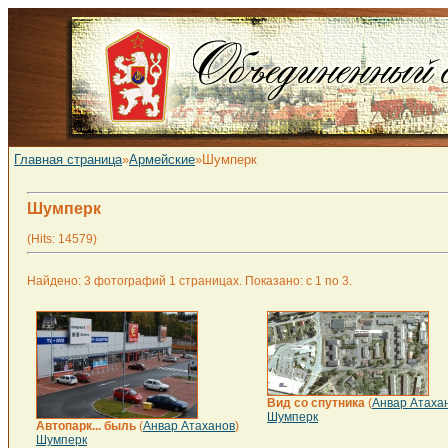
Главная страница
»
Армейские
»Шумперк
Шумперк
(Hits: 14579)
Найдено: 3 фотографий 1 страницах. Показано: с 1 по 3.
Вид со спутника
(
Анвар Атаха
Шумперк
Автопарк... быль
(
Анвар Атаханов
)
Шумперк