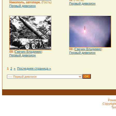
12
(Гость)
Никополь, автопарк.
(Гость)
Первый дивизион
Первый дивизион
08
(
Свечин Владимир
)
09
(
Свечин Владимир
)
Первый дивизион
Первый дивизион
1
2
»
Последняя страница »
Powe
Copyrigh
Te