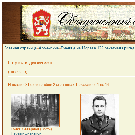
Главная страница
»
Армейские
»
Границе на Мораве 122 ракетная бригад
Первый дивизион
(Hits: 9219)
Найдено: 31 фотографий 2 страницах. Показано: с 1 по 16.
Точка Северная
(Гость)
Первый дивизион