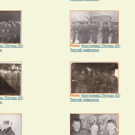
ас Пятрас 65
)
Photo
(
Контримас Пятрас 65
)
он
Третий дивизион
Photo
(
Контримас Пятрас 65
)
ас Пятрас 65
)
Третий дивизион
он