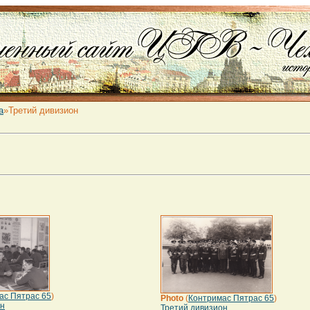
а
»Третий дивизион
ас Пятрас 65
)
Photo
(
Контримас Пятрас 65
)
он
Третий дивизион