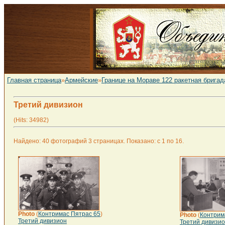
Главная страница
»
Армейские
»
Границе на Мораве 122 ракетная бригад
Третий дивизион
(Hits: 34982)
Найдено: 40 фотографий 3 страницах. Показано: с 1 по 16.
Photo
(
Контримас Пятрас 65
)
Photo
(
Контрим
Третий дивизион
Третий дивизи