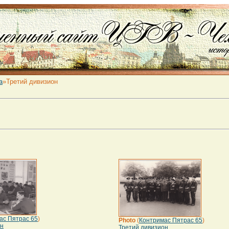
а
»Третий дивизион
ас Пятрас 65
)
Photo
(
Контримас Пятрас 65
)
он
Третий дивизион