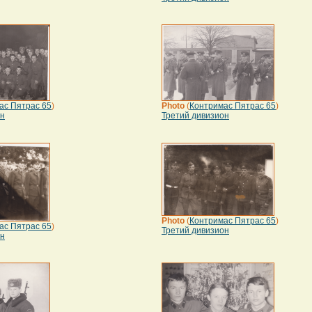
ас Пятрас 65
)
Photo
(
Контримас Пятрас 65
)
он
Третий дивизион
Photo
(
Контримас Пятрас 65
)
ас Пятрас 65
)
Третий дивизион
он