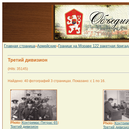
Главная страница
»
Армейские
»
Границе на Мораве 122 ракетная бригад
Третий дивизион
(Hits: 35145)
Найдено: 40 фотографий 3 страницах. Показано: с 1 по 16.
Photo
(
Контримас Пятрас 65
)
Photo
(
Контрим
Третий дивизион
Третий дивизи