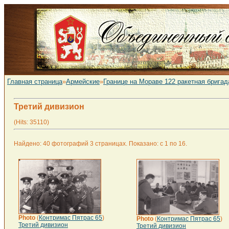
Главная страница
»
Армейские
»
Границе на Мораве 122 ракетная бригад
Третий дивизион
(Hits: 35110)
Найдено: 40 фотографий 3 страницах. Показано: с 1 по 16.
Photo
(
Контримас Пятрас 65
)
Photo
(
Контримас Пятрас 65
)
Третий дивизион
Третий дивизион