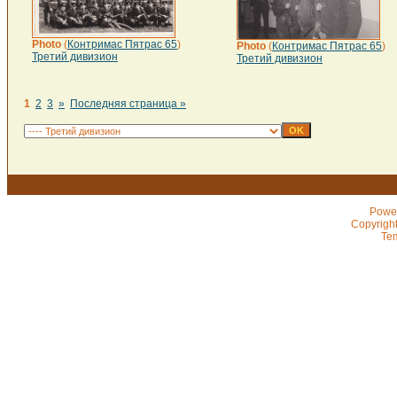
Photo
(
Контримас Пятрас 65
)
Photo
(
Контримас Пятрас 65
)
Третий дивизион
Третий дивизион
1
2
3
»
Последняя страница »
Powe
Copyrigh
Te