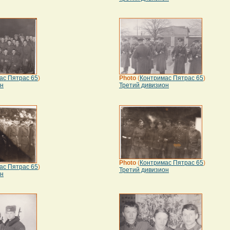
ас Пятрас 65
)
Photo
(
Контримас Пятрас 65
)
он
Третий дивизион
Photo
(
Контримас Пятрас 65
)
ас Пятрас 65
)
Третий дивизион
он