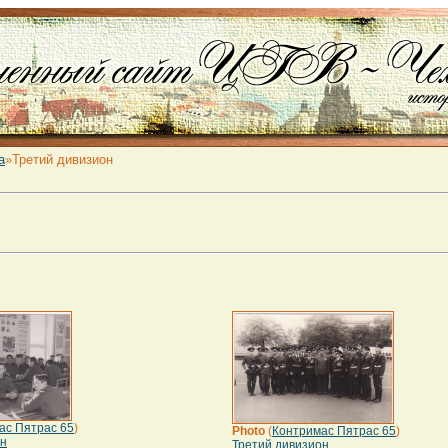
а
»Третий дивизион
ас Пятрас 65
)
Photo
(
Контримас Пятрас 65
)
он
Третий дивизион