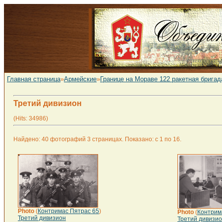
Главная страница
»
Армейские
»
Границе на Мораве 122 ракетная бригад
Третий дивизион
(Hits: 34986)
Найдено: 40 фотографий 3 страницах. Показано: с 1 по 16.
Photo
(
Контримас Пятрас 65
)
Photo
(
Контрим
Третий дивизион
Третий дивизи