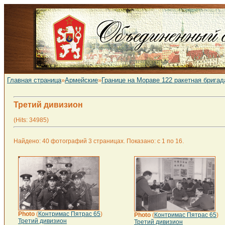
Главная страница
»
Армейские
»
Границе на Мораве 122 ракетная бригад
Третий дивизион
(Hits: 34985)
Найдено: 40 фотографий 3 страницах. Показано: с 1 по 16.
Photo
(
Контримас Пятрас 65
)
Photo
(
Контримас Пятрас 65
)
Третий дивизион
Третий дивизион