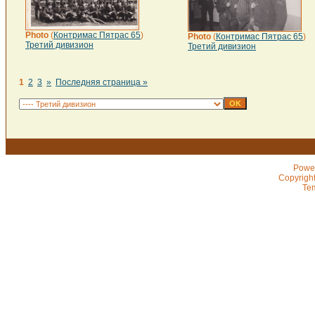
Photo
(
Контримас Пятрас 65
)
Photo
(
Контримас Пятрас 65
)
Третий дивизион
Третий дивизион
1
2
3
»
Последняя страница »
Powe
Copyrigh
Te