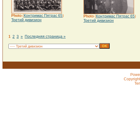
Photo
(
Контримас Пятрас 65
)
Photo
(
Контримас Пятрас 65
)
Третий дивизион
Третий дивизион
1
2
3
»
Последняя страница »
Powe
Copyrigh
Te