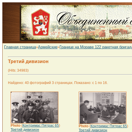
Главная страница
»
Армейские
»
Границе на Мораве 122 ракетная бригад
Третий дивизион
(Hits: 34983)
Найдено: 40 фотографий 3 страницах. Показано: с 1 по 16.
Photo
(
Контримас Пятрас 65
)
Photo
(
Контримас Пятрас 65
)
Третий дивизион
Третий дивизион