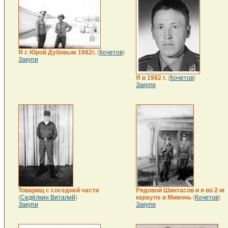
Я с Юрой Дубовым 1982г.
(
Кочетов
)
Закупи
Я в 1982 г.
(
Кочетов
)
Закупи
Товарищ с соседней части
Рядовой Шинтасов и я во 2-м
(
Седёлкин Виталий
)
карауле в Мимонь
(
Кочетов
)
Закупи
Закупи