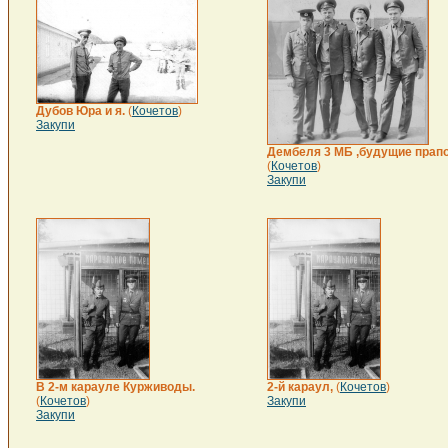
Дубов Юра и я.
(
Кочетов
)
Закупи
Дембеля 3 МБ ,будущие прапо
(
Кочетов
)
Закупи
В 2-м карауле Курживоды.
2-й караул,
(
Кочетов
)
(
Кочетов
)
Закупи
Закупи