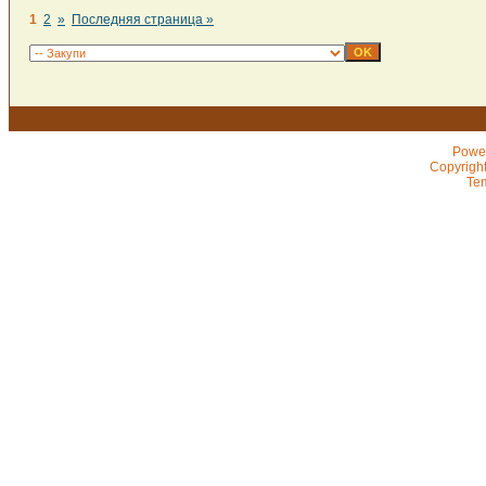
1
2
»
Последняя страница »
Powe
Copyrigh
Te