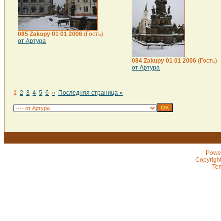
085 Zakupy 01 01 2006
(Гость)
от Артура
084 Zakupy 01 01 2006
(Гость)
от Артура
1
2
3
4
5
6
»
Последняя страница »
Powe
Copyrigh
Te