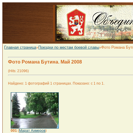
Главная страница
»
Поездки по местам боевой славы
»Фото Романа Бут
Фото Романа Бутина. Май 2008
(Hits: 21096)
Найдено: 1 фотографий 1 страницах. Показано: с 1 по 1.
001
(
Марат Ахмеров
)