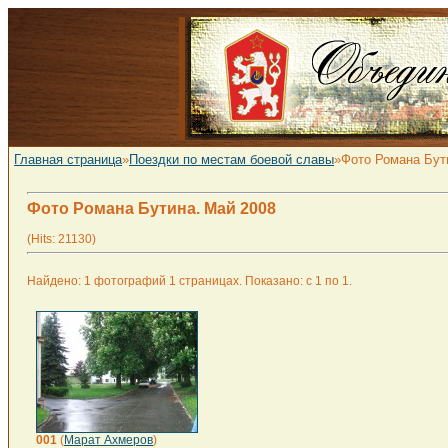
Главная страница
»
Поездки по местам боевой славы
»Фото Романа Бут
Фото Романа Бутина. Май 2008
(Hits: 21130)
Найдено: 1 фотографий 1 страницах. Показано: с 1 по 1.
001
(
Марат Ахмеров
)