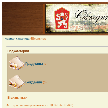
Главная страница
»Школьные
Подкатегории
Градчаны
(7)
Богданич
(0)
Школьные
Фотографии выпускников школ ЦГВ (Hits: 45493)