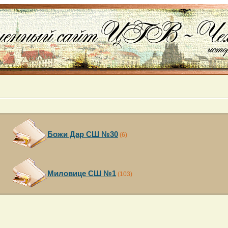
Божи Дар СШ №30
(6)
Миловице СШ №1
(103)