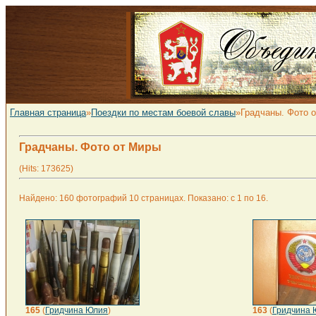
Главная страница
»
Поездки по местам боевой славы
»Градчаны. Фото 
Градчаны. Фото от Миры
(Hits: 173625)
Найдено: 160 фотографий 10 страницах. Показано: с 1 по 16.
165
(
Гридчина Юлия
)
163
(
Гридчина 