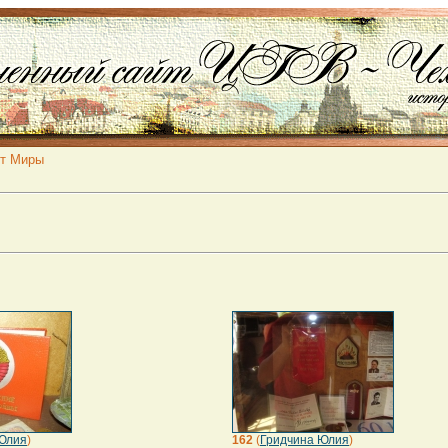
от Миры
Юлия
)
162
(
Гридчина Юлия
)