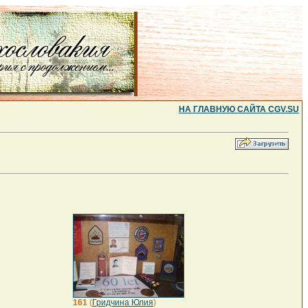
НА ГЛАВНУЮ САЙТА CGV.SU
161
(
Гридчина Юлия
)