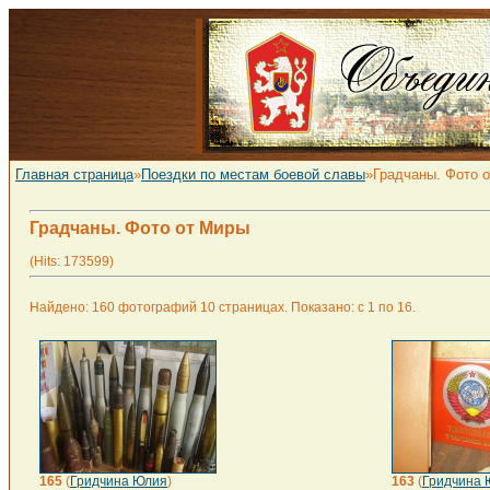
Главная страница
»
Поездки по местам боевой славы
»Градчаны. Фото 
Градчаны. Фото от Миры
(Hits: 173599)
Найдено: 160 фотографий 10 страницах. Показано: с 1 по 16.
165
(
Гридчина Юлия
)
163
(
Гридчина 