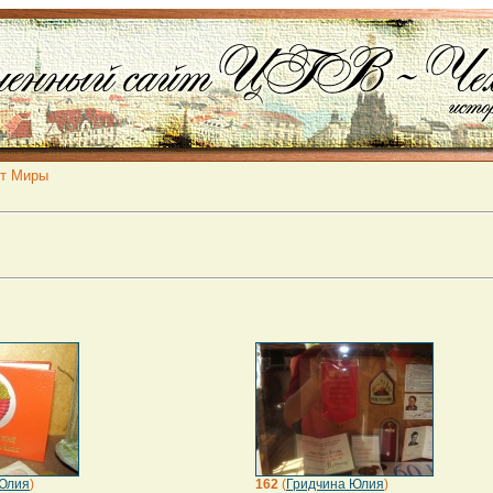
от Миры
Юлия
)
162
(
Гридчина Юлия
)