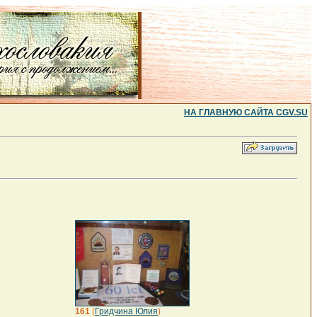
НА ГЛАВНУЮ САЙТА CGV.SU
161
(
Гридчина Юлия
)