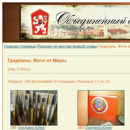
Главная страница
»
Поездки по местам боевой славы
»Градчаны. Фото 
Градчаны. Фото от Миры
(Hits: 174341)
Найдено: 160 фотографий 10 страницах. Показано: с 1 по 16.
165
(
Гридчина Юлия
)
163
(
Гридчина Юлия
)