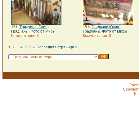
151
(
Гридчина Юлия
)
151
(
Гридчина Юлия
)
Градчаны. Фото от Миры
Градчаны. Фото от Миры
Комментарии: 0
Комментарии: 0
1
2
3
4
5
6
»
Последняя страница »
Powe
Copyrigh
Te