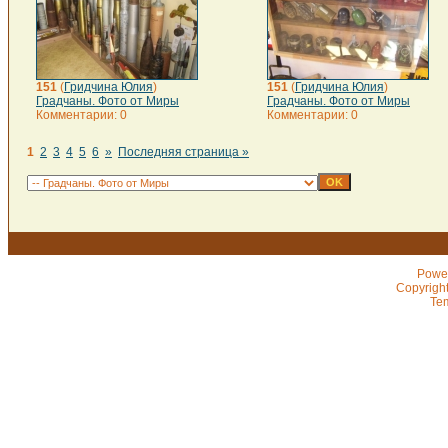
151
(
Гридчина Юлия
)
151
(
Гридчина Юлия
)
Градчаны. Фото от Миры
Градчаны. Фото от Миры
Комментарии: 0
Комментарии: 0
1
2
3
4
5
6
»
Последняя страница »
Powe
Copyrigh
Te