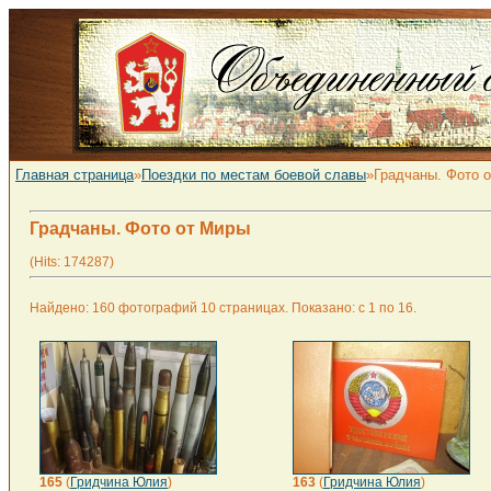
Главная страница
»
Поездки по местам боевой славы
»Градчаны. Фото 
Градчаны. Фото от Миры
(Hits: 174287)
Найдено: 160 фотографий 10 страницах. Показано: с 1 по 16.
165
(
Гридчина Юлия
)
163
(
Гридчина Юлия
)